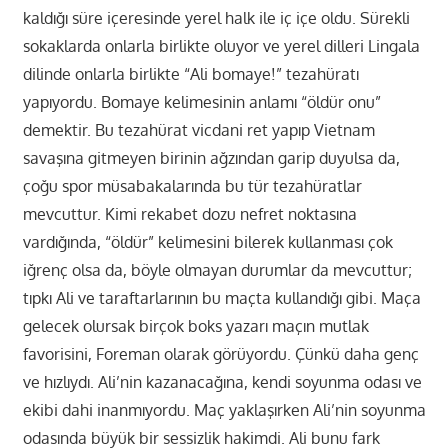
kaldığı süre içeresinde yerel halk ile iç içe oldu. Sürekli
sokaklarda onlarla birlikte oluyor ve yerel dilleri Lingala
dilinde onlarla birlikte “Ali bomaye!” tezahüratı
yapıyordu. Bomaye kelimesinin anlamı “öldür onu”
demektir. Bu tezahürat vicdani ret yapıp Vietnam
savaşına gitmeyen birinin ağzından garip duyulsa da,
çoğu spor müsabakalarında bu tür tezahüratlar
mevcuttur. Kimi rekabet dozu nefret noktasına
vardığında, “öldür” kelimesini bilerek kullanması çok
iğrenç olsa da, böyle olmayan durumlar da mevcuttur;
tıpkı Ali ve taraftarlarının bu maçta kullandığı gibi. Maça
gelecek olursak birçok boks yazarı maçın mutlak
favorisini, Foreman olarak görüyordu. Çünkü daha genç
ve hızlıydı. Ali’nin kazanacağına, kendi soyunma odası ve
ekibi dahi inanmıyordu. Maç yaklaşırken Ali’nin soyunma
odasında büyük bir sessizlik hakimdi. Ali bunu fark