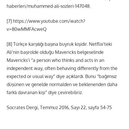
haberleri/muhammed-ali-sozleri-147048.
[7] https://www.youtube.com/watch?
v=80wMMFAcweQ
[8] Türkçe karşılığı başına buyruk kişidir. Netflix’teki
Ali’nin başrolde olduğu Mavericks belgeselinde
Mavericks’i “a person who thinks and acts in an
independent way, often behaving differently from the
expected or usual way” diye açıklardı. Bunu “bağımsız
düşünen ve genelde normalden ve beklenenden daha
farklı davranan kişi” diye çevirebiliriz.
Socrates Dergi, Temmuz 2016, Sayı 22, sayfa 54-75