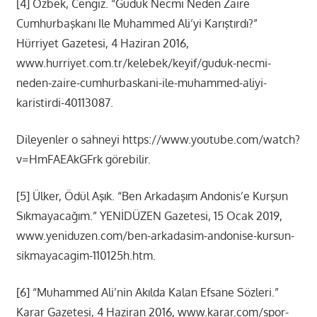
[4] Özbek, Cengiz. “Güdük Necmi Neden Zaire
Cumhurbaşkanı Ile Muhammed Ali’yi Karıştırdı?”
Hürriyet Gazetesi, 4 Haziran 2016,
www.hurriyet.com.tr/kelebek/keyif/guduk-necmi-
neden-zaire-cumhurbaskani-ile-muhammed-aliyi-
karistirdi-40113087.
Dileyenler o sahneyi https://www.youtube.com/watch?
v=HmFAEAkGFrk görebilir.
[5] Ülker, Ödül Aşık. “Ben Arkadaşım Andonis’e Kurşun
Sıkmayacağım.” YENİDÜZEN Gazetesi, 15 Ocak 2019,
www.yeniduzen.com/ben-arkadasim-andonise-kursun-
sikmayacagim-110125h.htm.
[6] “Muhammed Ali’nin Akılda Kalan Efsane Sözleri.”
Karar Gazetesi, 4 Haziran 2016, www.karar.com/spor-