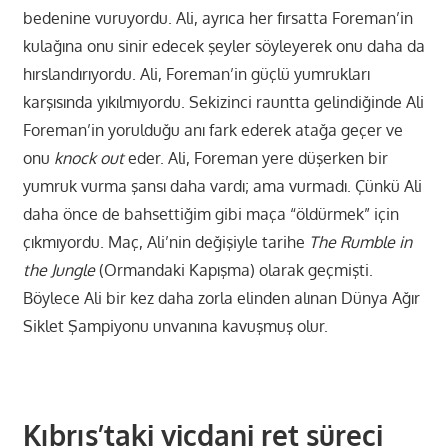
bedenine vuruyordu. Ali, ayrıca her fırsatta Foreman’in
kulağına onu sinir edecek şeyler söyleyerek onu daha da
hırslandırıyordu. Ali, Foreman’in güçlü yumrukları
karşısında yıkılmıyordu. Sekizinci rauntta gelindiğinde Ali
Foreman’in yorulduğu anı fark ederek atağa geçer ve
onu
knock out
eder. Ali, Foreman yere düşerken bir
yumruk vurma şansı daha vardı; ama vurmadı. Çünkü Ali
daha önce de bahsettiğim gibi maça “öldürmek” için
çıkmıyordu. Maç, Ali’nin değişiyle tarihe
The Rumble in
the Jungle
(Ormandaki Kapışma) olarak geçmişti.
Böylece Ali bir kez daha zorla elinden alınan Dünya Ağır
Siklet Şampiyonu unvanına kavuşmuş olur.
Kıbrıs’taki vicdani ret süreci