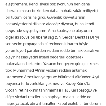
eleştiremem. Kendi siyasi pozisyonunun ben daha
liberal olmasını beklerken daha muhafazakâr-milliyetçi
bir tutum içerisine girdi. Güvenlik Kuvvetlerinin
hassasiyetlerini dikkate alacağız diyorsa, buna kendi
çizgisinde saygı duyarım. Ama koalisyonu oluşturan
diğer iki sol ve bir liberal sağ (Sn. Serdar Denktaş DP’yi
son seçim propaganda sürecinden itibaren böyle
yorumluyor) partilerden vicdani redde bir hak olarak ve
olayın hassasiyetini insani değerleri gözeterek
bakmalarını beklerim. Yasanın her geçen gün gecikmesi
tıpkı Muhammed Ali’nin vicdani reddini anlamak
istemeyen Amerikan yargısı ve hükûmeti yüzünden 4 yıl
boyunca türlü zorluklar çekmesi ve Kuzey Kıbrıs’ta
vicdani ret hakkının tanınmaması Halil Karapaşoğlu ve
diğer vicdani retçilerinin hapis yatmaları, ileride de
hapis yatacak olma ihtimalleri kabul edilebilir bir durum