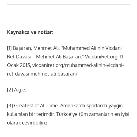
Kaynakça ve notlar:
[1] Başaran, Mehmet Ali. “Muhammed Ali’nin Vicdani
Ret Davası – Mehmet Ali Başaran.” VicdaniRet.org, 11
Ocak 2015, vicdaniret.org/muhammed-alinin-vicdani-
ret-davasi-mehmet-ali-basaran/
[2] A.g.e.
[3] Greatest of All Time. Amerika’da sporlarda yaygın
kullanılan bir terimdir. Türkçe’ye tüm zamanların en iyisi
olarak çevirebiliriz.