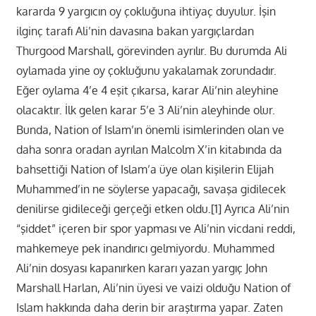
kararda 9 yargıcın oy çokluğuna ihtiyaç duyulur. İşin
ilginç tarafı Ali’nin davasına bakan yargıçlardan
Thurgood Marshall, görevinden ayrılır. Bu durumda Ali
oylamada yine oy çokluğunu yakalamak zorundadır.
Eğer oylama 4’e 4 eşit çıkarsa, karar Ali’nin aleyhine
olacaktır. İlk gelen karar 5’e 3 Ali’nin aleyhinde olur.
Bunda, Nation of Islam’ın önemli isimlerinden olan ve
daha sonra oradan ayrılan Malcolm X’in kitabında da
bahsettiği Nation of Islam’a üye olan kişilerin Elijah
Muhammed’in ne söylerse yapacağı, savaşa gidilecek
denilirse gidileceği gerçeği etken oldu.[1] Ayrıca Ali’nin
“şiddet” içeren bir spor yapması ve Ali’nin vicdani reddi,
mahkemeye pek inandırıcı gelmiyordu. Muhammed
Ali’nin dosyası kapanırken kararı yazan yargıç John
Marshall Harlan, Ali’nin üyesi ve vaizi olduğu Nation of
Islam hakkında daha derin bir araştırma yapar. Zaten