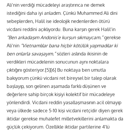
Ali’nin verdiği mücadeleyi araştırınca ne demek
istediğini daha iyi anladım. Çünkü Muhammed Ali dini
sebeplerden, Halil ise ideolojik nedenlerden ötürü
vicdani reddini açıklıyordu. Buna karşın gerek Halil’in
“Ben arkadaşım Andonis’e kurşun sıkmaycam.”
gerekse
Ali’nin
“Vietnamlılar bana hiçbir kötülük yapmadılar ki
ben onlarla savaşayım.”
sözleri aslında ikisinin de
verdikleri mücadelenin sonucunun aynı noktalara
çıktığını gösteriyor.[5][6] Bu noktaya ben umutla
bakıyorum çünkü vicdani ret bireysel bir talep olarak
başlayıp, son gelinen aşamada farklı düşünen ve
değerlere sahip birçok kişiyi kolektif bir mücadeleye
yönlendirdi. Vicdani reddin yasallaşmasının acil olmayıp
veya ülkede sadece 5-10 kişi vicdani retçidir diyen gerek
iktidar gerekse muhalefet milletvekillerini anlamakta da
güçlük çekiyorum. Özellikle iktidar partilerine 4’lü