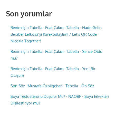
Son yorumlar
Benim İçin Tabella · Fuat Çakıcı · Tabella
-
Hade Gelin
Beraber Lefkoşa’yı Karekodlaylım! / Let’s QR Code
Nicosia Together!
Benim İçin Tabella · Fuat Çakıcı · Tabella
-
Sence Oldu
mu?
Benim İçin Tabella · Fuat Çakıcı · Tabella
-
Yeni Bir
Oluşum
Son Söz · Mustafa Özbilgehan · Tabella
-
Ön Söz
Soya Testosteronu Düşürür Mü? - NAOBF
-
Soya Erkekleri
Dişileştiriyor mu?