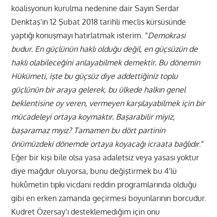
koalisyonun kurulma nedenine dair Sayın Serdar
Denktaş’ın 12 Şubat 2018 tarihli meclis kürsüsünde
yaptığı konuşmayı hatırlatmak isterim. “
Demokrasi
budur. En güçlünün haklı olduğu değil, en güçsüzün de
haklı olabileceğini anlayabilmek demektir. Bu dönemin
Hükümeti, işte bu güçsüz diye addettiğiniz toplu
güçlünün bir araya gelerek, bu ülkede halkın genel
beklentisine oy veren, vermeyen karşılayabilmek için bir
mücadeleyi ortaya koymaktır. Başarabilir miyiz,
başaramaz mıyız? Tamamen bu dört partinin
önümüzdeki dönemde ortaya koyacağı icraata bağlıdır
.”
Eğer bir kişi bile olsa yasa adaletsiz veya yasası yoktur
diye mağdur oluyorsa, bunu değiştirmek bu 4’lü
hükûmetin tıpkı vicdani reddin programlarında olduğu
gibi en erken zamanda geçirmesi boyunlarının borcudur.
Kudret Özersay’ı desteklemediğim için onu