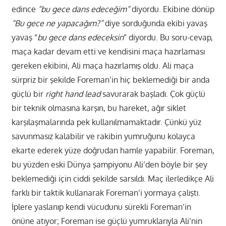
edince
“bu gece dans edeceğim”
diyordu. Ekibine dönüp
“Bu gece ne yapacağım?”
diye sorduğunda ekibi yavaş
yavaş “
bu gece dans edeceksin
” diyordu. Bu soru-cevap,
maça kadar devam etti ve kendisini maça hazırlaması
gereken ekibini, Ali maça hazırlamış oldu. Ali maça
sürpriz bir şekilde Foreman’in hiç beklemediği bir anda
güçlü bir
right hand lead
savurarak başladı. Çok güçlü
bir teknik olmasına karşın, bu hareket, ağır siklet
karşılaşmalarında pek kullanılmamaktadır. Çünkü yüz
savunmasız kalabilir ve rakibin yumruğunu kolayca
ekarte ederek yüze doğrudan hamle yapabilir. Foreman,
bu yüzden eski Dünya şampiyonu Ali’den böyle bir şey
beklemediği için ciddi şekilde sarsıldı. Maç ilerledikçe Ali
farklı bir taktik kullanarak Foreman’i yormaya çalıştı.
İplere yaslanıp kendi vücudunu sürekli Foreman’in
önüne atıyor; Foreman ise güçlü yumruklarıyla Ali’nin