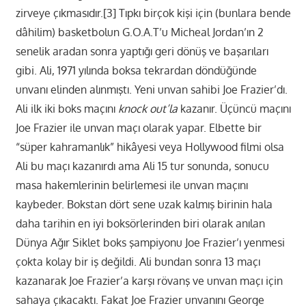
zirveye çıkmasıdır.
[3]
Tıpkı birçok kişi için (bunlara bende
dâhilim) basketbolun G.O.A.T’u Micheal Jordan’ın 2
senelik aradan sonra yaptığı geri dönüş ve başarıları
gibi. Ali, 1971 yılında boksa tekrardan döndüğünde
unvanı elinden alınmıştı. Yeni unvan sahibi Joe Frazier’dı.
Ali ilk iki boks maçını
knock out’la
kazanır. Üçüncü maçını
Joe Frazier ile unvan maçı olarak yapar. Elbette bir
“süper kahramanlık” hikâyesi veya Hollywood filmi olsa
Ali bu maçı kazanırdı ama Ali 15 tur sonunda, sonucu
masa hakemlerinin belirlemesi ile unvan maçını
kaybeder. Bokstan dört sene uzak kalmış birinin hala
daha tarihin en iyi boksörlerinden biri olarak anılan
Dünya Ağır Siklet boks şampiyonu Joe Frazier’ı yenmesi
çokta kolay bir iş değildi. Ali bundan sonra 13 maçı
kazanarak Joe Frazier’a karşı rövanş ve unvan maçı için
sahaya çıkacaktı. Fakat Joe Frazier unvanını George