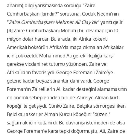
anarım) bilgi yarışmasında sorduğu “Zaire
Cumhurbaşkanı kimdir?” sorusuna, Güdük Necmi’nin
“
Zaire Cumhurbaşkanı Mehmet Ali Clay’dir
” yanıtı gelir.
[4] Zaire Cumhurbaşkanı Mobutu bu dev maç için 10
milyon dolar harcar. Bu arada, iki Afrika kökenli
Amerikalı boksörün Afrika’da maça çıkmaları Afrikalılar
için çok özeldi. Muhammed Ali gerek ırkçılığa karşı
gerekse vicdani ret tutumu yüzünden, Zaire ve
Afrikalıların favorisiydi. George Foreman’ı Zaire’ye
gelene kadar beyaz sananlar dahi vardı. George
Foreman’ın Zairelilerin Ali kadar desteğini alamamasının
en önemli sebeplerinden biri de Zaire’ye Alman kurt
köpeği ile gelişiydi. Çünkü Zaire, Belçika sömürgesi iken
Belçikalı askerler Alman Kurdu köpeğini “düzeni”
sağlamak için kullanırdı. Bu davranışı istemeden de olsa
George Foreman’e karşı tepki doğurmuştu. Ali, Zaire’de