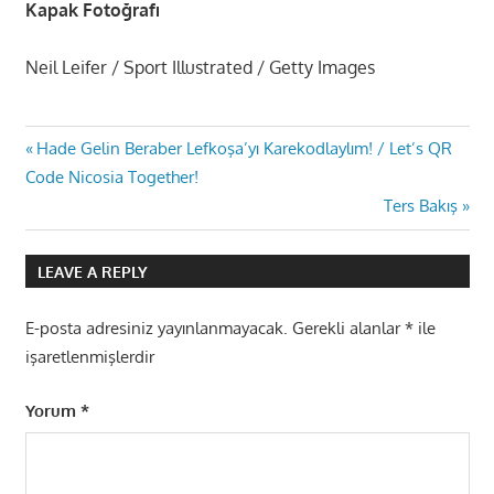
Kapak Fotoğrafı
Neil Leifer / Sport Illustrated / Getty Images
Yazı
Previous
Hade Gelin Beraber Lefkoşa’yı Karekodlaylım! / Let’s QR
Post:
Code Nicosia Together!
gezinmesi
Next
Ters Bakış
Post:
LEAVE A REPLY
E-posta adresiniz yayınlanmayacak.
Gerekli alanlar
*
ile
işaretlenmişlerdir
Yorum
*