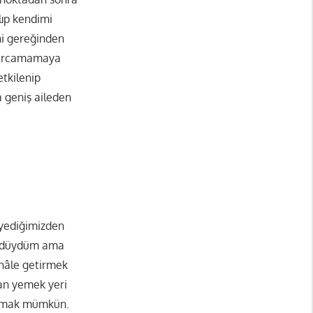
alıp kendimi
ni gereğinden
i harcamamaya
tkilenip
 geniş aileden
 yediğimizden
şündüydüm ama
 hâle getirmek
gan yemek yeri
bulmak mümkün.