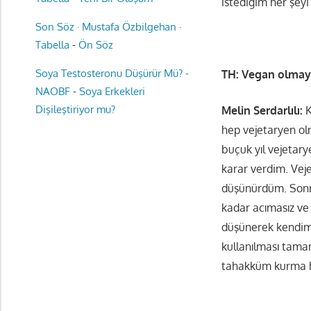
istediğim her şeyi
Son Söz · Mustafa Özbilgehan ·
Tabella
-
Ön Söz
Soya Testosteronu Düşürür Mü? -
TH: Vegan olmaya 
NAOBF
-
Soya Erkekleri
Dişileştiriyor mu?
Melin Serdarlılı:
hep vejetaryen olm
buçuk yıl vejetar
karar verdim. Vej
düşünürdüm. Sonra
kadar acımasız ve
düşünerek kendimi 
kullanılması tama
tahakküm kurma h