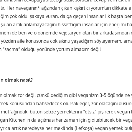
 alır. Her naveganın* ağzından çıkan kışkırtıcı yorumları dikkate 
tiğim çok oldu; şakaya vuran, dalga geçen insanlar ilk başta be
a şu an artık anlamayacağını hissettiğim insanlar için enerjim
, annem de ben ve o dönemde vejetaryen olan bir arkadaşımdan e
o yüzden aile konusunda çok sıkıntı yaşadığımı söyleyemem, ama
n “saçma” olduğu yönünde yorum almadım değil…
an olmak nasıl?
an olmak zor değil çünkü dediğim gibi veganizm 3-5 öğünde ne
 Yemek konusundan bahsedecek olursak eğer, zor olacağını dü
ıs mutfağındaki bütün sebze yemeklerini “etsiz” pişirerek vegan
n Kitchen’ın da açılması her zaman için gidilebilecek bir ve
. Ayrıca artık neredeyse her mekânda (Lefkoşa) vegan yemek 