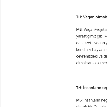
TH: Vegan olmak i
MS:
Vegan/vejetar
yarattığımız gibi k
da lezzetli vegan
kendinizi hayvanla
çevrenizdeki ya d
olmaktan çok mem
TH: İnsanların tep
MS:
İnsanların ne
olarak bir Google