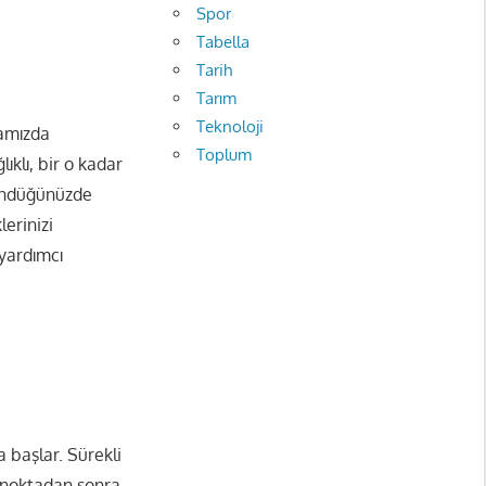
Spor
Tabella
Tarih
Tarım
Teknoloji
famızda
Toplum
ıklı, bir o kadar
şündüğünüzde
lerinizi
yardımcı
 başlar. Sürekli
r noktadan sonra