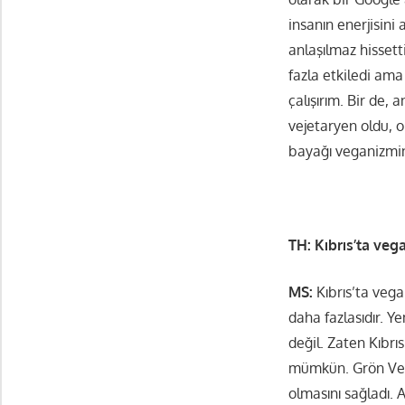
insanın enerjisini
anlaşılmaz hisset
fazla etkiledi am
çalışırım. Bir de
vejetaryen oldu, 
bayağı veganizmi
TH: Kıbrıs’ta veg
MS:
Kıbrıs’ta veg
daha fazlasıdır.
değil. Zaten Kıbr
mümkün. Grön Vega
olmasını sağladı