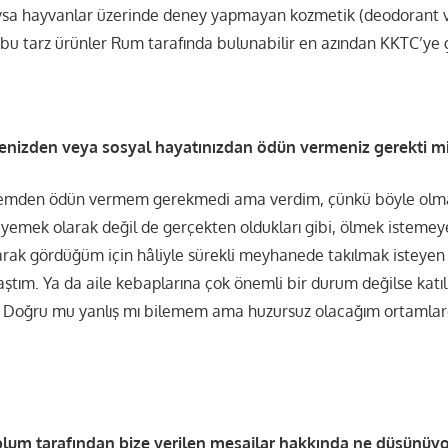
ysa hayvanlar üzerinde deney yapmayan kozmetik (deodorant v
u tarz ürünler Rum tarafında bulunabilir en azından KKTC’ye 
enizden veya sosyal hayatınızdan ödün vermeniz gerekti m
emden ödün vermem gerekmedi ama verdim, çünkü böyle olmas
” yemek olarak değil de gerçekten oldukları gibi, ölmek isteme
larak gördüğüm için hâliyle sürekli meyhanede takılmak isteyen
aştım. Ya da aile kebaplarına çok önemli bir durum değilse kat
 Doğru mu yanlış mı bilemem ama huzursuz olacağım ortamla
lum tarafından bize verilen mesajlar hakkında ne düşünüy