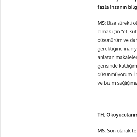
fazla insanın bilg
MS:
Bize sürekli o
olmak için “et, sü
düşünürüm ve daha
gerektiğine inanı
anlatan makaleler
gerisinde kaldığım
düşünmüyorum. İn
ve bizim sağlığımı
TH: Okuyucularımı
MS:
Son olarak tek