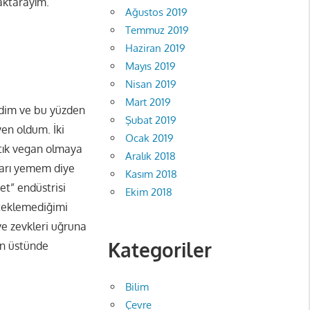
 aktarayım.
Ağustos 2019
Temmuz 2019
Haziran 2019
Mayıs 2019
Nisan 2019
Mart 2019
dim ve bu yüzden
Şubat 2019
yen oldum. İki
Ocak 2019
rtık vegan olmaya
Aralık 2018
ları yemem diye
Kasım 2018
et” endüstrisi
Ekim 2018
steklemediğimi
ve zevkleri uğruna
Kategoriler
ın üstünde
Bilim
Çevre