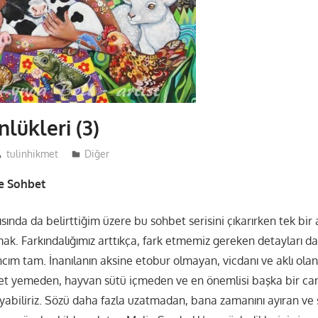
lükleri (3)
tulinhikmet
Diğer
le Sohbet
yısında da belirttiğim üzere bu sohbet serisini çıkarırken tek bi
rmak. Farkındalığımız arttıkça, fark etmemiz gereken detayları d
ım tam. İnanılanın aksine etobur olmayan, vicdanı ve aklı olan c
, et yemeden, hayvan sütü içmeden ve en önemlisi başka bir can
abiliriz. Sözü daha fazla uzatmadan, bana zamanını ayıran ve