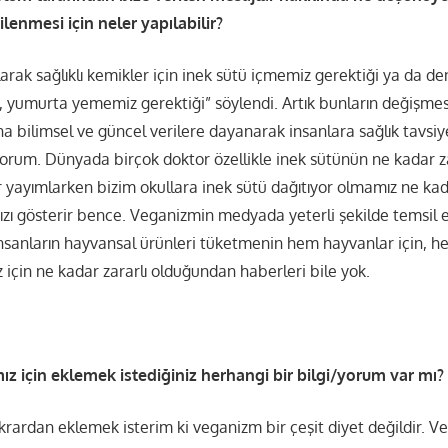
ilenmesi için neler yapılabilir?
larak sağlıklı kemikler için inek sütü içmemiz gerektiği ya da de
t, yumurta yememiz gerektiği” söylendi. Artık bunların değişmes
 bilimsel ve güncel verilere dayanarak insanlara sağlık tavsiye
yorum. Dünyada birçok doktor özellikle inek sütünün ne kadar z
 yayımlarken bizim okullara inek sütü dağıtıyor olmamız ne kad
ızı gösterir bence. Veganizmin medyada yeterli şekilde temsil e
sanların hayvansal ürünleri tüketmenin hem hayvanlar için, h
z için ne kadar zararlı olduğundan haberleri bile yok.
z için eklemek istediğiniz herhangi bir bilgi/yorum var mı?
rardan eklemek isterim ki veganizm bir çeşit diyet değildir. V