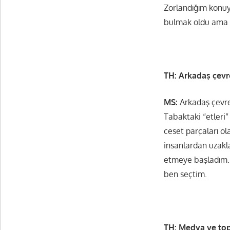
Zorlandığım konu
bulmak oldu ama b
TH: Arkadaş çevr
MS:
Arkadaş çevr
Tabaktaki “etleri
ceset parçaları o
insanlardan uzakl
etmeye başladım.
ben seçtim.
TH: Medya ve top