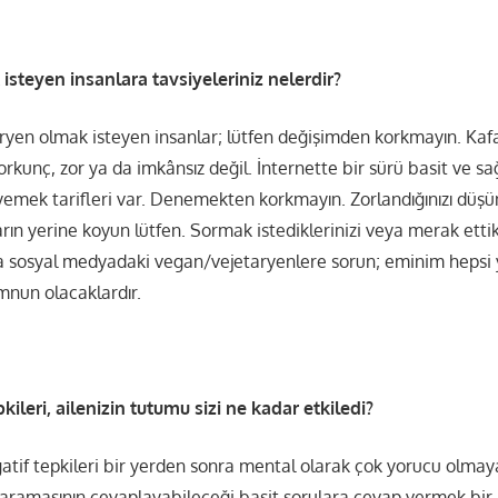
steyen insanlara tavsiyeleriniz nelerdir?
yen olmak isteyen insanlar; lütfen değişimden korkmayın. Ka
orkunç, zor ya da imkânsız değil. İnternette bir sürü basit ve sağl
 yemek tarifleri var. Denemekten korkmayın. Zorlandığınızı dü
rın yerine koyun lütfen. Sormak istediklerinizi veya merak ettik
a sosyal medyadaki vegan/vejetaryenlere sorun; eminim hepsi 
nun olacaklardır.
kileri, ailenizin tutumu sizi ne kadar etkiledi?
gatif tepkileri bir yerden sonra mental olarak çok yorucu olmaya
 aramasının cevaplayabileceği basit sorulara cevap vermek bi