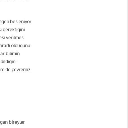
ngeli besleniyor
i gerektiğini
si verilmesi
ararlı olduğunu
ar bilimin
dildiğini
em de çevremiz
egan bireyler