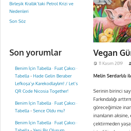
Birleşik Krallık’taki Petrol Krizi ve
Nedenleri
Son Söz
Son yorumlar
Vegan Gün
11 Kasım 2019
Benim İçin Tabella · Fuat Çakıcı ·
Melin Serdarlılı i
Tabella
-
Hade Gelin Beraber
Lefkoşa’yı Karekodlaylım! / Let’s
Serinin birinci sa
QR Code Nicosia Together!
Farkındalığı arttı
Benim İçin Tabella · Fuat Çakıcı ·
göreceğimize inanc
Tabella
-
Sence Oldu mu?
inanılanın aksine
Benim İçin Tabella · Fuat Çakıcı ·
çektirmeden yaşay
Tabella
-
Yeni Bir Oluşum