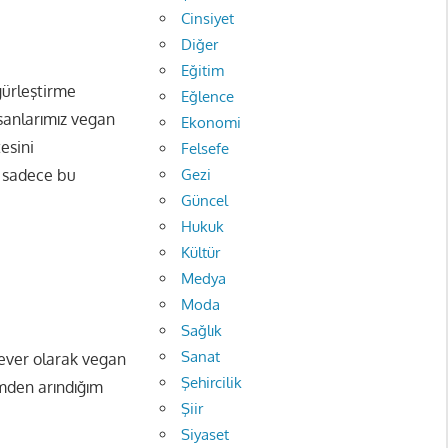
Cinsiyet
Diğer
Eğitim
gürleştirme
Eğlence
sanlarımız vegan
Ekonomi
esini
Felsefe
Gezi
n sadece bu
Güncel
Hukuk
Kültür
Medya
Moda
Sağlık
Sanat
ever olarak vegan
Şehircilik
mden arındığım
Şiir
Siyaset