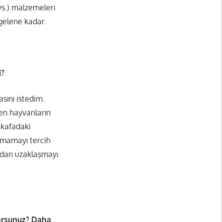
s.) malzemeleri
gelene kadar.
i?
ını istedim.
yen hayvanların
 kafadaki
ılmamayı tercih
rdan uzaklaşmayı
orsunuz? Daha