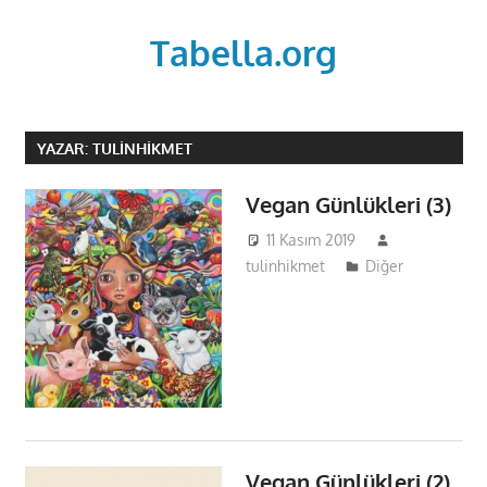
Skip
to
Tabella.org
content
YAZAR:
TULINHIKMET
Vegan Günlükleri (3)
11 Kasım 2019
tulinhikmet
Diğer
Vegan Günlükleri (2)