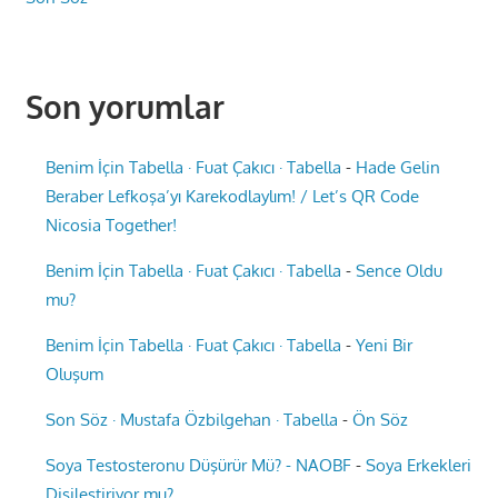
Son yorumlar
Benim İçin Tabella · Fuat Çakıcı · Tabella
-
Hade Gelin
Beraber Lefkoşa’yı Karekodlaylım! / Let’s QR Code
Nicosia Together!
Benim İçin Tabella · Fuat Çakıcı · Tabella
-
Sence Oldu
mu?
Benim İçin Tabella · Fuat Çakıcı · Tabella
-
Yeni Bir
Oluşum
Son Söz · Mustafa Özbilgehan · Tabella
-
Ön Söz
Soya Testosteronu Düşürür Mü? - NAOBF
-
Soya Erkekleri
Dişileştiriyor mu?