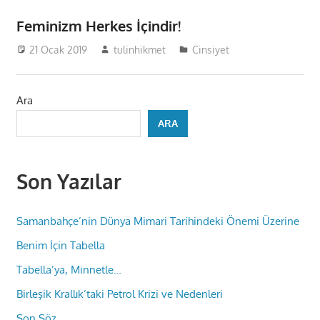
Feminizm Herkes İçindir!
21 Ocak 2019
tulinhikmet
Cinsiyet
Ara
ARA
Son Yazılar
Samanbahçe’nin Dünya Mimari Tarihindeki Önemi Üzerine
Benim İçin Tabella
Tabella’ya, Minnetle…
Birleşik Krallık’taki Petrol Krizi ve Nedenleri
Son Söz